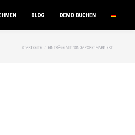
EHMEN
BLOG
DEMO BUCHEN
EHMEN
BLOG
DEMO BUCHEN
Du bist hier:
STARTSEITE
EINTRÄGE MIT "SINGAPORE" MARKIERT.