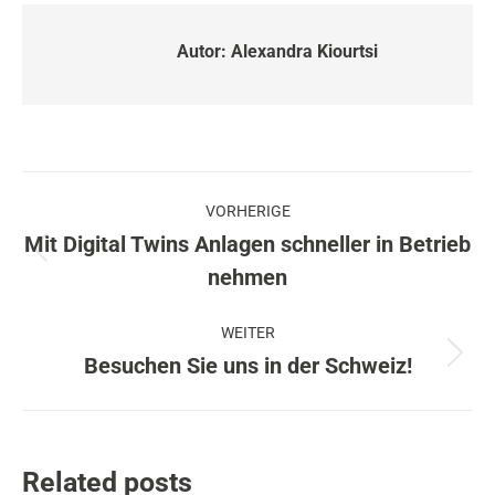
Autor:
Alexandra Kiourtsi
Beitragsnavigation
VORHERIGE
Mit Digital Twins Anlagen schneller in Betrieb
Vorheriger
nehmen
Beitrag:
WEITER
Besuchen Sie uns in der Schweiz!
Nächster
Beitrag:
Related posts