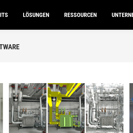
ITS
LÖSUNGEN
RESSOURCEN
UNTERN
ITS
LÖSUNGEN
RESSOURCEN
UNTERN
FTWARE