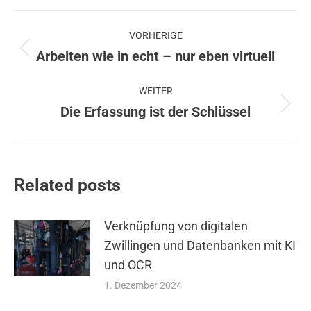
Beitragsnavigation
VORHERIGE
Arbeiten wie in echt – nur eben virtuell
Vorheriger
Beitrag:
WEITER
Die Erfassung ist der Schlüssel
Nächster
Beitrag:
Related posts
Verknüpfung von digitalen
Zwillingen und Datenbanken mit KI
und OCR
1. Dezember 2024