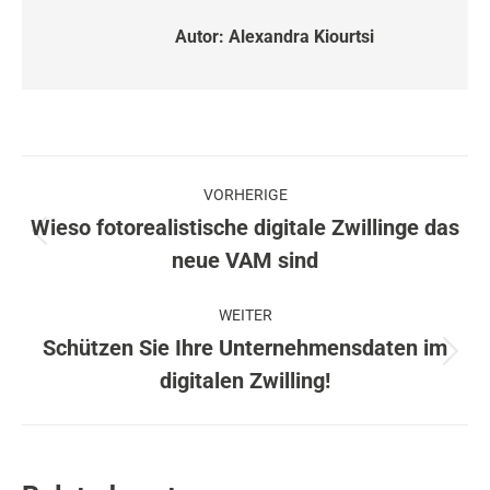
Autor:
Alexandra Kiourtsi
Beitragsnavigation
VORHERIGE
Wieso fotorealistische digitale Zwillinge das
Vorheriger
neue VAM sind
Beitrag:
WEITER
Schützen Sie Ihre Unternehmensdaten im
Nächster
digitalen Zwilling!
Beitrag: