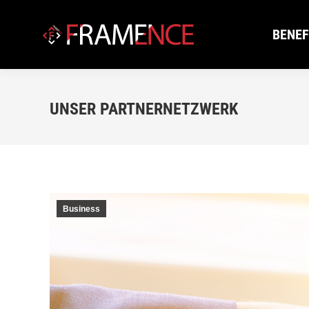
BENEF
BENEF
UNSER PARTNERNETZWERK
Business