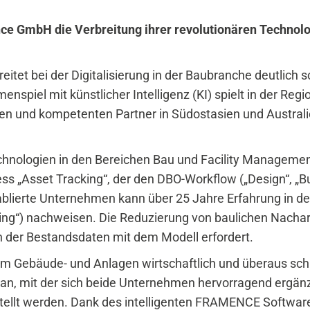
e GmbH die Verbreitung ihrer revolutionären Technolog
itet bei der Digitalisierung in der Baubranche deutlich sc
nspiel mit künstlicher Intelligenz (KI) spielt in der Reg
nen und kompetenten Partner in Südostasien und Australie
hnologien in den Bereichen Bau und Facility Management
ss „Asset Tracking“, der den DBO-Workflow („Design“, „B
blierte Unternehmen kann über 25 Jahre Erfahrung in de
lling“) nachweisen. Die Reduzierung von baulichen Nacha
 der Bestandsdaten mit dem Modell erfordert.
, um Gebäude- und Anlagen wirtschaftlich und überaus s
m an, mit der sich beide Unternehmen hervorragend erg
stellt werden. Dank des intelligenten FRAMENCE Software