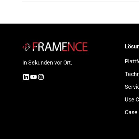
Lösu
Platt
In Sekunden vor Ort.
Techn
LinkedIn
YouTube
Instagram
Servi
Use 
Case 