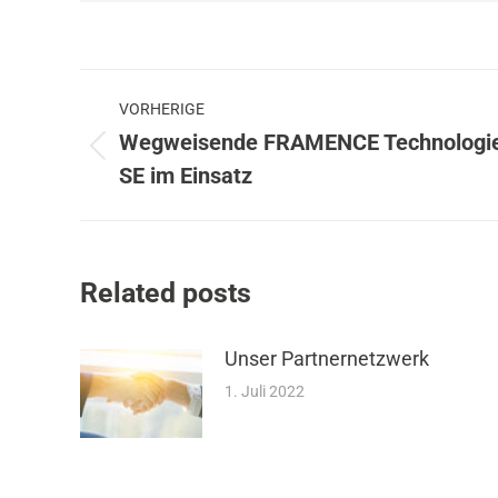
Beitragsnavigation
VORHERIGE
Wegweisende FRAMENCE Technologie 
Vorheriger
SE im Einsatz
Beitrag:
Related posts
Unser Partnernetzwerk
1. Juli 2022